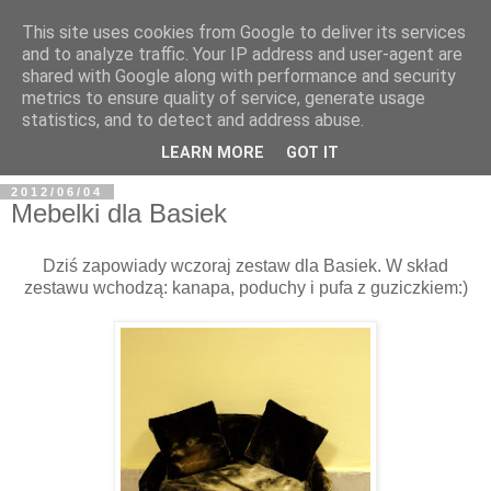
This site uses cookies from Google to deliver its services
and to analyze traffic. Your IP address and user-agent are
shared with Google along with performance and security
metrics to ensure quality of service, generate usage
BFashions
statistics, and to detect and address abuse.
LEARN MORE
GOT IT
2012/06/04
Mebelki dla Basiek
Dziś zapowiady wczoraj zestaw dla Basiek. W skład
zestawu wchodzą: kanapa, poduchy i pufa z guziczkiem:)