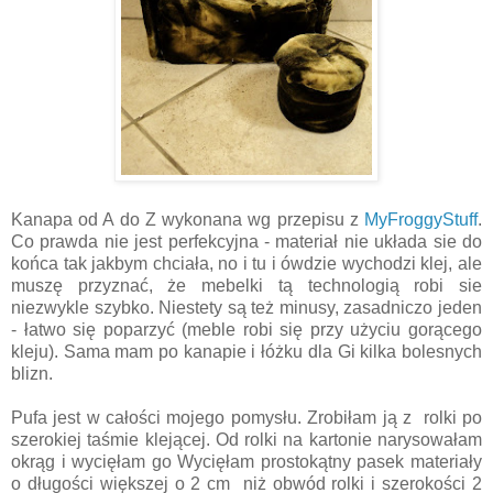
Kanapa od A do Z wykonana wg przepisu z
MyFroggyStuff
.
Co prawda nie jest perfekcyjna - materiał nie układa sie do
końca tak jakbym chciała, no i tu i ówdzie wychodzi klej, ale
muszę przyznać, że mebelki tą technologią robi sie
niezwykle szybko. Niestety są też minusy, zasadniczo jeden
- łatwo się poparzyć (meble robi się przy użyciu gorącego
kleju). Sama mam po kanapie i łóżku dla Gi kilka bolesnych
blizn.
Pufa jest w całości mojego pomysłu. Zrobiłam ją z rolki po
szerokiej taśmie klejącej. Od rolki na kartonie narysowałam
okrąg i wycięłam go Wycięłam prostokątny pasek materiały
o długości większej o 2 cm niż obwód rolki i szerokości 2