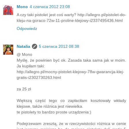
Mono
4 czerwca 2012 23:08
A czy taki pistolet jest coś warty? http://allegro.pl/pistolet-do-
kleju-na-goraco-72w-11-proline-klejowy-i2337495436.html
Odpowiedz
Natalia
5 czerwca 2012 08:38
@ Mono
Myślę, że powinien być ok. Zasada taka sama jak w moim.
Ja kupiłam taki:
http://allegro.pl/mocny-pistolet-klejowy-78w-gwarancja-klej-
gratis-i2302730263.html
za 25 zł
Większą część tego co zapłaciłam kosztowały wkłady
klejowe, także różnica jest niewielka.
te pistolety to bardzo proste urządzenia:)
Podejrzewam zresztą, że w rzeczywistości różnica w cenie