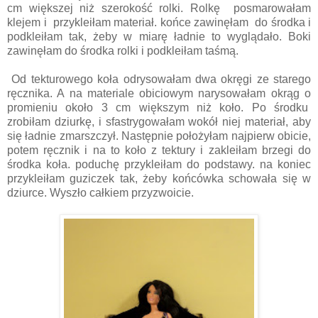
cm większej niż szerokość rolki. Rolkę posmarowałam
klejem i przykleiłam materiał. końce zawinęłam do środka i
podkleiłam tak, żeby w miarę ładnie to wyglądało. Boki
zawinęłam do środka rolki i podkleiłam taśmą.
Od tekturowego koła odrysowałam dwa okręgi ze starego
ręcznika. A na materiale obiciowym narysowałam okrąg o
promieniu około 3 cm większym niż koło. Po środku
zrobiłam dziurkę, i sfastrygowałam wokół niej materiał, aby
się ładnie zmarszczył. Następnie położyłam najpierw obicie,
potem ręcznik i na to koło z tektury i zakleiłam brzegi do
środka koła. poduchę przykleiłam do podstawy. na koniec
przykleiłam guziczek tak, żeby końcówka schowała się w
dziurce. Wyszło całkiem przyzwoicie.