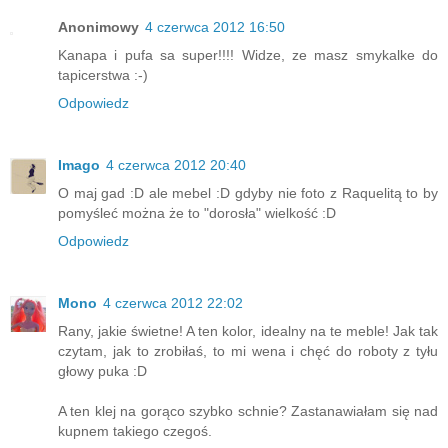
Anonimowy
4 czerwca 2012 16:50
Kanapa i pufa sa super!!!! Widze, ze masz smykalke do
tapicerstwa :-)
Odpowiedz
Imago
4 czerwca 2012 20:40
O maj gad :D ale mebel :D gdyby nie foto z Raquelitą to by
pomyśleć można że to "dorosła" wielkość :D
Odpowiedz
Mono
4 czerwca 2012 22:02
Rany, jakie świetne! A ten kolor, idealny na te meble! Jak tak
czytam, jak to zrobiłaś, to mi wena i chęć do roboty z tyłu
głowy puka :D
A ten klej na gorąco szybko schnie? Zastanawiałam się nad
kupnem takiego czegoś.