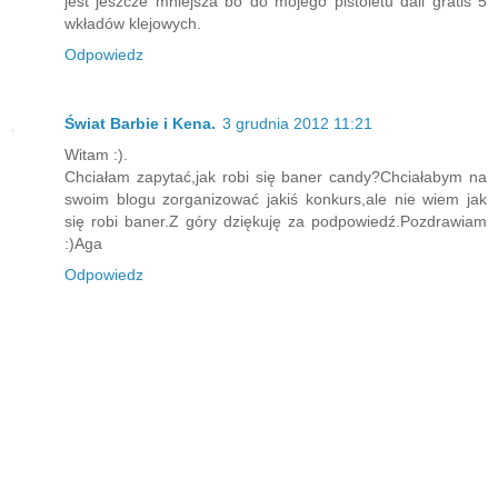
jest jeszcze mniejsza bo do mojego pistoletu dali gratis 5
wkładów klejowych.
Odpowiedz
Świat Barbie i Kena.
3 grudnia 2012 11:21
Witam :).
Chciałam zapytać,jak robi się baner candy?Chciałabym na
swoim blogu zorganizować jakiś konkurs,ale nie wiem jak
się robi baner.Z góry dziękuję za podpowiedź.Pozdrawiam
:)Aga
Odpowiedz