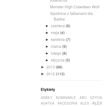
Kawiarnia
Monster High Clawdeen Wolf
Spódnica z falbanami dla
Barbie
czerwca
(6)
►
maja
(4)
►
kwietnia
(7)
►
marca
(9)
►
lutego
(8)
►
stycznia
(5)
►
2013
(88)
►
2012
(113)
►
Etykiety
ABBEY BOMINABLE
ABC SZYCIA
ALEX
AGATKA
AKCESORIA
ALEX