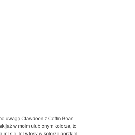
pod uwagę Clawdeen z Coffin Bean.
makijaż w moim ulubionym kolorze, to
ą mi się jej włosy w kolorze gorzkiej