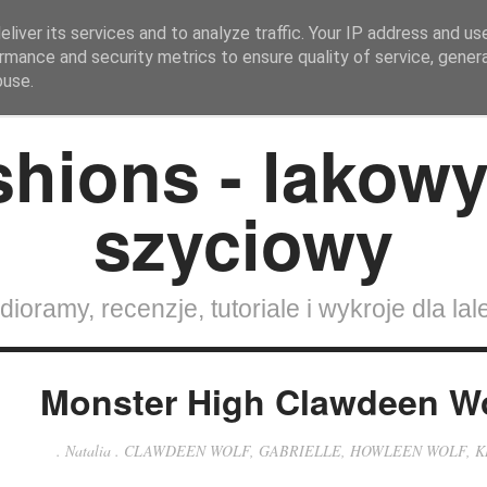
liver its services and to analyze traffic. Your IP address and us
rmance and security metrics to ensure quality of service, gene
Strona Główna
SZYCIE DLA LALEK
Lalki
buse.
dioramy, recenzje, tutoriale i wykroje dla lal
Monster High Clawdeen Wo
.
Natalia
.
CLAWDEEN WOLF
,
GABRIELLE
,
HOWLEEN WOLF
,
K