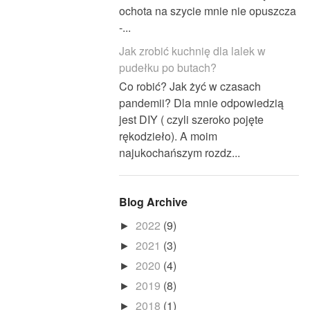
ochota na szycie mnie nie opuszcza
-...
Jak zrobić kuchnię dla lalek w
pudełku po butach?
Co robić? Jak żyć w czasach
pandemii? Dla mnie odpowiedzią
jest DIY ( czyli szeroko pojęte
rękodzieło). A moim
najukochańszym rozdz...
Blog Archive
2022
(9)
►
2021
(3)
►
2020
(4)
►
2019
(8)
►
2018
(1)
►