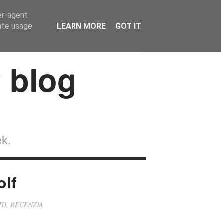
er-agent
rate usage
LEARN MORE
GOT IT
Wokół lalek
Strefa Czytelnika
Kontakt
ek.
lf
ID
,
RECENZJA