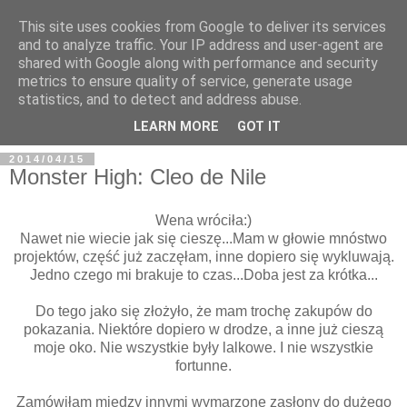
This site uses cookies from Google to deliver its services
and to analyze traffic. Your IP address and user-agent are
shared with Google along with performance and security
metrics to ensure quality of service, generate usage
BFashions
statistics, and to detect and address abuse.
LEARN MORE
GOT IT
2014/04/15
Monster High: Cleo de Nile
Wena wróciła:)
Nawet nie wiecie jak się cieszę...Mam w głowie mnóstwo
projektów, część już zaczęłam, inne dopiero się wykluwają.
Jedno czego mi brakuje to czas...Doba jest za krótka...
Do tego jako się złożyło, że mam trochę zakupów do
pokazania. Niektóre dopiero w drodze, a inne już cieszą
moje oko. Nie wszystkie były lalkowe. I nie wszystkie
fortunne.
Zamówiłam między innymi wymarzone zasłony do dużego