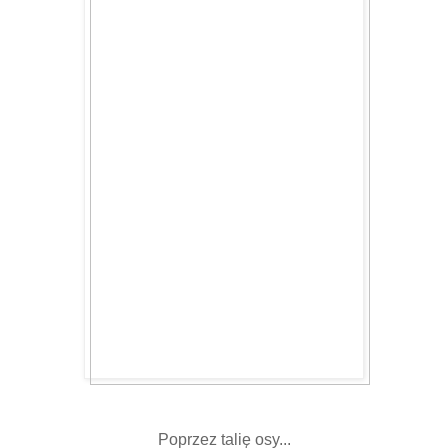
Poprzez talię osy...