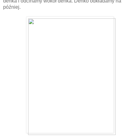
denka i odcinamy wokół denka. Denko odkładamy na
później.