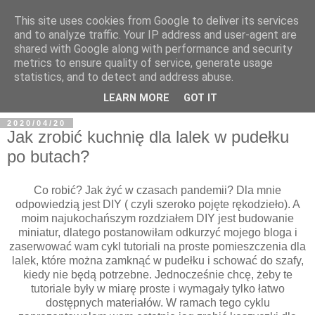
This site uses cookies from Google to deliver its services
and to analyze traffic. Your IP address and user-agent are
shared with Google along with performance and security
metrics to ensure quality of service, generate usage
BFashions
statistics, and to detect and address abuse.
LEARN MORE
GOT IT
2020/04/20
Jak zrobić kuchnię dla lalek w pudełku
po butach?
Co robić? Jak żyć w czasach pandemii? Dla mnie
odpowiedzią jest DIY ( czyli szeroko pojęte rękodzieło). A
moim najukochańszym rozdziałem DIY jest budowanie
miniatur, dlatego postanowiłam odkurzyć mojego bloga i
zaserwować wam cykl tutoriali na proste pomieszczenia dla
lalek, które można zamknąć w pudełku i schować do szafy,
kiedy nie będą potrzebne. Jednocześnie chcę, żeby te
tutoriale były w miarę proste i wymagały tylko łatwo
dostępnych materiałów. W ramach tego cyklu