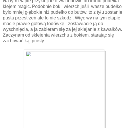
Na tym etapie przyklejcie drzwi lodówki do frontu pudełka
klejem magic. Podobnie bok i wierzch.jeśli wasze pudełko
było mniej głębokie niż pudełko do butów, to z tyłu zostanie
pusta przestrzeń ale to nie szkodzi. Więc wy na tym etapie
macie prawie gotową lodówkę - zostawiacie ją do
wyschnięcia, a ja zabieram się za jej sklejanie z kawałków.
Zaczynam od sklejenia wierzchu z bokiem, starając się
zachować kąt prosty.