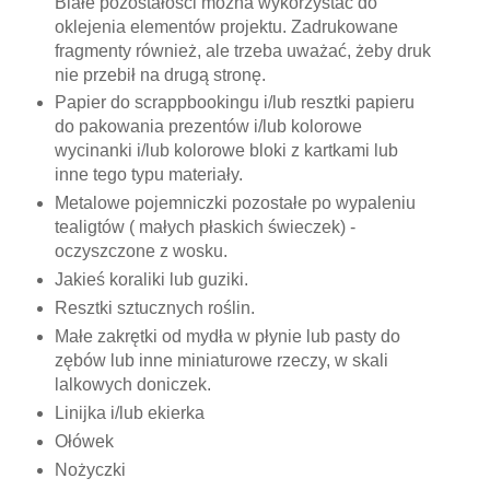
Białe pozostałości można wykorzystać do
oklejenia elementów projektu. Zadrukowane
fragmenty również, ale trzeba uważać, żeby druk
nie przebił na drugą stronę.
Papier do scrappbookingu i/lub resztki papieru
do pakowania prezentów i/lub kolorowe
wycinanki i/lub kolorowe bloki z kartkami lub
inne tego typu materiały.
Metalowe pojemniczki pozostałe po wypaleniu
tealigtów ( małych płaskich świeczek) -
oczyszczone z wosku.
Jakieś koraliki lub guziki.
Resztki sztucznych roślin.
Małe zakrętki od mydła w płynie lub pasty do
zębów lub inne miniaturowe rzeczy, w skali
lalkowych doniczek.
Linijka i/lub ekierka
Ołówek
Nożyczki