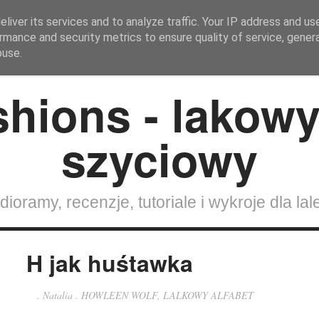
liver its services and to analyze traffic. Your IP address and us
rmance and security metrics to ensure quality of service, gene
Strona Główna
SZYCIE DLA LALEK
Lalki
buse.
dioramy, recenzje, tutoriale i wykroje dla lal
H jak huśtawka
.
Natalia
.
HOWLEEN WOLF
,
LALKOWY ALFABET