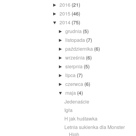
2016
(21)
►
2015
(46)
►
2014
(75)
▼
grudnia
(5)
►
listopada
(7)
►
października
(6)
►
września
(6)
►
sierpnia
(5)
►
lipca
(7)
►
czerwca
(6)
►
maja
(4)
▼
Jedenaście
Igła
H jak huśtawka
Letnia sukienka dla Monster
High