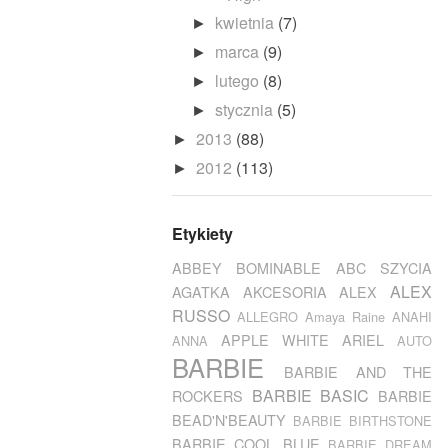
kwietnia
(7)
►
marca
(9)
►
lutego
(8)
►
stycznia
(5)
►
2013
(88)
►
2012
(113)
►
Etykiety
ABBEY BOMINABLE
ABC SZYCIA
ALEX
AGATKA
AKCESORIA
ALEX
RUSSO
ALLEGRO
Amaya Raine
ANAHI
APPLE WHITE
ARIEL
ANNA
AUTO
BARBIE
BARBIE AND THE
BARBIE BASIC
ROCKERS
BARBIE
BEAD'N'BEAUTY
BARBIE BIRTHSTONE
BARBIE COOL BLUE
BARBIE DREAM