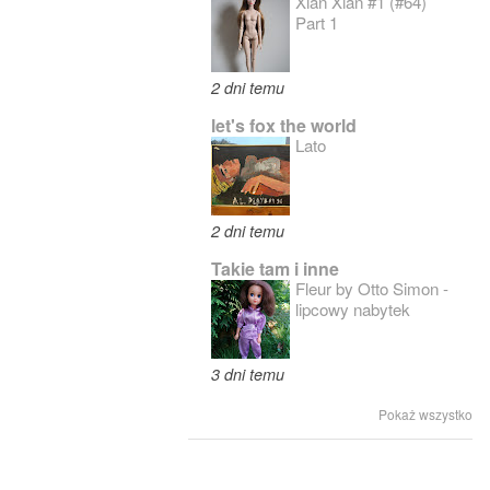
Xian Xian #1 (#64)
Part 1
2 dni temu
let's fox the world
Lato
2 dni temu
Takie tam i inne
Fleur by Otto Simon -
lipcowy nabytek
3 dni temu
Pokaż wszystko