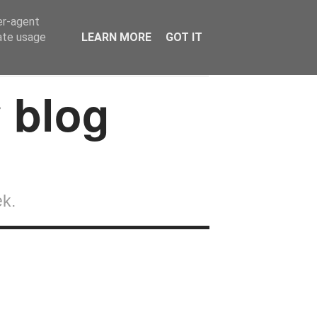
er-agent
rate usage
LEARN MORE
GOT IT
Wokół lalek
Strefa Czytelnika
Kontakt
ek.