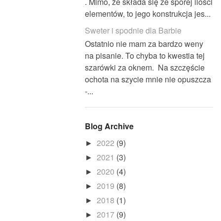
. Mimo, że składa się ze sporej ilości
elementów, to jego konstrukcja jes...
Sweter i spodnie dla Barbie
Ostatnio nie mam za bardzo weny
na pisanie. To chyba to kwestia tej
szarówki za oknem. Na szczęście
ochota na szycie mnie nie opuszcza
-...
Blog Archive
2022
(9)
►
2021
(3)
►
2020
(4)
►
2019
(8)
►
2018
(1)
►
2017
(9)
►