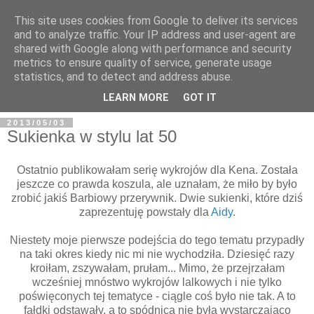
This site uses cookies from Google to deliver its services
and to analyze traffic. Your IP address and user-agent are
shared with Google along with performance and security
metrics to ensure quality of service, generate usage
BFashions
statistics, and to detect and address abuse.
LEARN MORE
GOT IT
2013/05/03
Sukienka w stylu lat 50
Ostatnio publikowałam serię wykrojów dla Kena. Została
jeszcze co prawda koszula, ale uznałam, że miło by było
zrobić jakiś Barbiowy przerywnik. Dwie sukienki, które dziś
zaprezentuję powstały dla
Aidy
.
Niestety moje pierwsze podejścia do tego tematu przypadły
na taki okres kiedy nic mi nie wychodziła. Dziesięć razy
kroiłam, zszywałam, prułam... Mimo, że przejrzałam
wcześniej mnóstwo wykrojów lalkowych i nie tylko
poświęconych tej tematyce - ciągle coś było nie tak. A to
fałdki odstawały, a to spódnica nie była wystarczająco