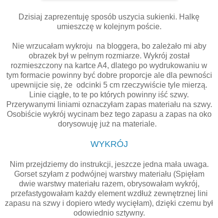
Dzisiaj zaprezentuję sposób uszycia sukienki. Halkę
umieszczę w kolejnym poście.
Nie wrzucałam wykroju na bloggera, bo zależało mi aby
obrazek był w pełnym rozmiarze. Wykrój został
rozmieszczony na kartce A4, dlatego po wydrukowaniu w
tym formacie powinny być dobre proporcje ale dla pewności
upewnijcie się, że odcinki 5 cm rzeczywiście tyle mierzą.
Linie ciągłe, to te po których powinny iść szwy.
Przerywanymi liniami oznaczyłam zapas materiału na szwy.
Osobiście wykrój wycinam bez tego zapasu a zapas na oko
dorysowuję już na materiale.
WYKRÓJ
Nim przejdziemy do instrukcji, jeszcze jedna mała uwaga.
Gorset szyłam z podwójnej warstwy materiału (Spięłam
dwie warstwy materiału razem, obrysowałam wykrój,
przefastygowałam każdy element wzdłuż zewnętrznej lini
zapasu na szwy i dopiero wtedy wycięłam), dzięki czemu był
odowiednio sztywny.