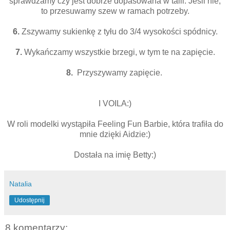
sprawdzamy czy jest dobrze dopasowana w talii. Jeśli nie,
to przesuwamy szew w ramach potrzeby.
6.
Zszywamy sukienkę z tyłu do 3/4 wysokości spódnicy.
7.
Wykańczamy wszystkie brzegi, w tym te na zapięcie.
8.
Przyszywamy zapięcie.
Wykrój sukienki dla Barbie, sukienka w stylu lat 50 cutout for
Barbie 50's dress
I VOILA:)
W roli modelki wystąpiła Feeling Fun Barbie, która trafiła do
mnie dzięki Aidzie:)
Dostała na imię Betty:)
Natalia
Udostępnij
8 komentarzy: