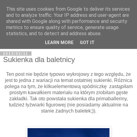
This site uses cookies from Google to deliver its services
and to analyze traffic. Your IP address and user-agent are
shared with Google along with performance and security
metrics to ensure quality of service, generate usage
BFashions
statistics, and to detect and address abuse.
LEARN MORE
GOT IT
2013/02/11
Sukienka dla baletnicy
Ten post nie będzie typowo wykrojowy z tego względu, że
jest to jedna z wariacji na temat ostatniej sukienki. Różnica
polega na tym, że kilkuelementową spódniczkę zastąpiłam
prostym kawałkiem materiału na którym zrobiłam gęste
zakładki. Tak oto powstała sukienka dla primaballeriny,
tudzież łyżwiarki figurowej (nie posiadamy aktualnie na
stanie żadnych baletek;)).