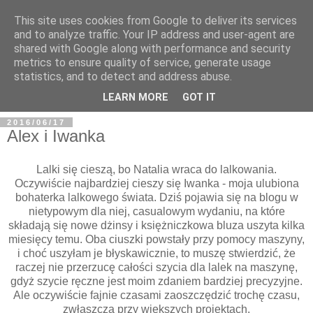
This site uses cookies from Google to deliver its services
and to analyze traffic. Your IP address and user-agent are
shared with Google along with performance and security
metrics to ensure quality of service, generate usage
BFashions
statistics, and to detect and address abuse.
LEARN MORE
GOT IT
2016/06/17
Alex i Iwanka
Lalki się cieszą, bo Natalia wraca do lalkowania.
Oczywiście najbardziej cieszy się Iwanka - moja ulubiona
bohaterka lalkowego świata. Dziś pojawia się na blogu w
nietypowym dla niej, casualowym wydaniu, na które
składają się nowe dżinsy i księżniczkowa bluza uszyta kilka
miesięcy temu. Oba ciuszki powstały przy pomocy maszyny,
i choć uszyłam je błyskawicznie, to muszę stwierdzić, że
raczej nie przerzucę całości szycia dla lalek na maszynę,
gdyż szycie ręczne jest moim zdaniem bardziej precyzyjne.
Ale oczywiście fajnie czasami zaoszczędzić trochę czasu,
zwłaszcza przy większych projektach.