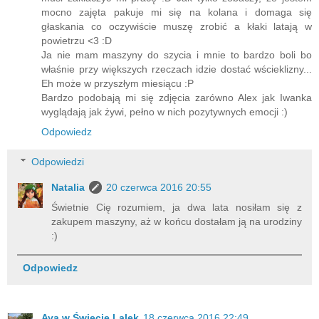
mocno zajęta pakuje mi się na kolana i domaga się
głaskania co oczywiście muszę zrobić a kłaki latają w
powietrzu <3 :D
Ja nie mam maszyny do szycia i mnie to bardzo boli bo
właśnie przy większych rzeczach idzie dostać wścieklizny...
Eh może w przyszłym miesiącu :P
Bardzo podobają mi się zdjęcia zarówno Alex jak Iwanka
wyglądają jak żywi, pełno w nich pozytywnych emocji :)
Odpowiedz
Odpowiedzi
Natalia
20 czerwca 2016 20:55
Świetnie Cię rozumiem, ja dwa lata nosiłam się z
zakupem maszyny, aż w końcu dostałam ją na urodziny
:)
Odpowiedz
Aya w Świecie Lalek
18 czerwca 2016 22:49