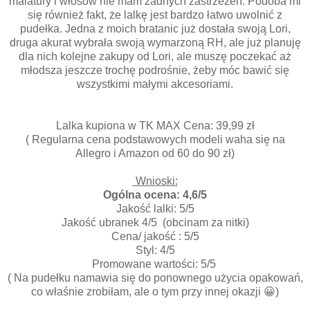
malatury i włosów nie mam żadnych zastrzeżeń. Podoba mi
się również fakt, że lalkę jest bardzo łatwo uwolnić z
pudełka. Jedna z moich bratanic już dostała swoją Lori,
druga akurat wybrała swoją wymarzoną RH, ale już planuję
dla nich kolejne zakupy od Lori, ale muszę poczekać aż
młodsza jeszcze trochę podrośnie, żeby móc bawić się
wszystkimi małymi akcesoriami.
Lalka kupiona w TK MAX Cena: 39,99 zł
( Regularna cena podstawowych modeli waha się na
Allegro i Amazon od 60 do 90 zł)
Wnioski:
Ogólna ocena: 4,6/5
Jakość lalki: 5/5
Jakość ubranek 4/5 (obcinam za nitki)
Cena/ jakość : 5/5
Styl: 4/5
Promowane wartości: 5/5
( Na pudełku namawia się do ponownego użycia opakowań,
co właśnie zrobiłam, ale o tym przy innej okazji 😀)