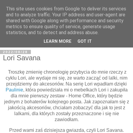
This site uses cookies from Google to deliver its services
and to analyze traffic. Your IP address and user-agent are
shared with Google along with performance and security
metrics to ensure quality of service, generate usage
BFashions
statistics, and to detect and address abuse.
LEARN MORE
GOT IT
2022/08/28
Lori Savana
Troszkę zmienię chronologię przybycia do mnie rzeczy z
cyklu Lori, ale wydaje mi się, ze warto zacząć od lalki, nim
przejdziemy do akcesoriów. Na serię Lori wpadłam dzięki
Paulinie
, która powiedziała mi o mebelkach Lori i zakupiła
dla mnie pierwszy zestaw - Home Office, który będzie
jednym z bohaterów kolejnego posta. Jak zapoznałam się z
jakością akcesoriów, chciałam zobaczyć dla jak to jest z
lalkami, dla których zostały przeznaczone i się nie
zawiodłam.
Przed wami zaś dzisiejsza gwiazda, czyli Lori Savana.