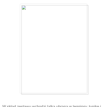
W skład zestawu wchodzi lalka ubrana w legginsy, tunikę i