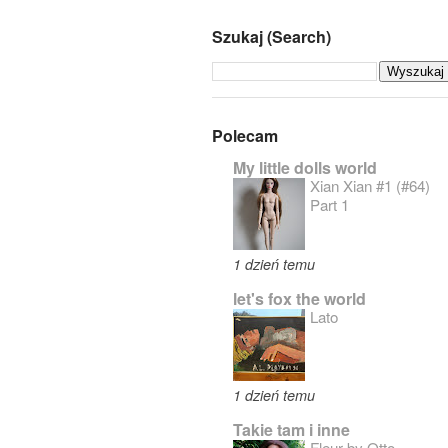
Szukaj (Search)
Polecam
My little dolls world
Xian Xian #1 (#64)
Part 1
1 dzień temu
let's fox the world
Lato
1 dzień temu
Takie tam i inne
Fleur by Otto