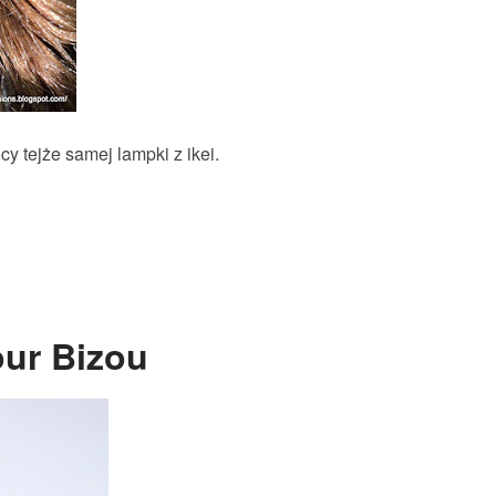
y tejże samej lampki z ikei.
our Bizou