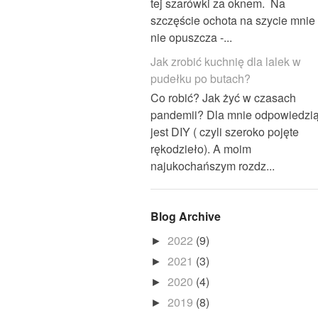
tej szarówki za oknem. Na
szczęście ochota na szycie mnie
nie opuszcza -...
Jak zrobić kuchnię dla lalek w
pudełku po butach?
Co robić? Jak żyć w czasach
pandemii? Dla mnie odpowiedzi
jest DIY ( czyli szeroko pojęte
rękodzieło). A moim
najukochańszym rozdz...
Blog Archive
2022
(9)
►
2021
(3)
►
2020
(4)
►
2019
(8)
►