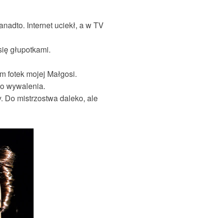
anadto. Internet uciekł, a w TV
się głupotkami.
m fotek mojej Małgosi.
do wywalenia.
y. Do mistrzostwa daleko, ale