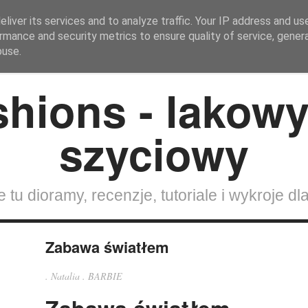
liver its services and to analyze traffic. Your IP address and us
rmance and security metrics to ensure quality of service, gene
Strona Główna
SZYCIE DLA LALEK
Lalki
Wokół 
buse.
 tu dioramy, recenzje, tutoriale i wykroje dla
Zabawa światłem
.
Natalia
.
BARBIE