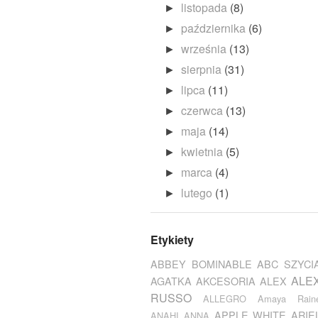
listopada
(8)
►
października
(6)
►
września
(13)
►
sierpnia
(31)
►
lipca
(11)
►
czerwca
(13)
►
maja
(14)
►
kwietnia
(5)
►
marca
(4)
►
lutego
(1)
►
Etykiety
ABBEY BOMINABLE
ABC SZYCI
ALE
AGATKA
AKCESORIA
ALEX
RUSSO
ALLEGRO
Amaya Rain
APPLE WHITE
ARIE
ANAHI
ANNA