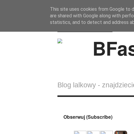
This site uses cookies from Google to de
are shared with Google along with perfo
BFashions
statistics, and to detect and address a
Blog lalkowy - znajdziecie
Obserwuj (Subscribe)