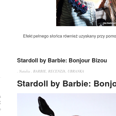
Efekt pełnego słońca również uzyskany przy pomoc
Stardoll by Barbie: Bonjour Bizou
.
Natalia
.
BARBIE
,
RECENZJA
,
UBRANKA
Stardoll by Barbie: Bonj
A
X
e
L