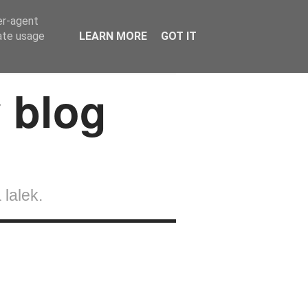
er-agent
rate usage
LEARN MORE
GOT IT
lalek
Strefa Czytelnika
Kontakt
 lalek.