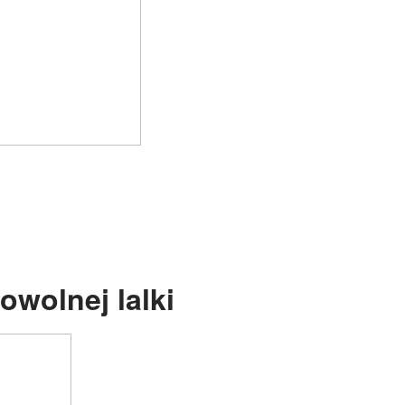
i
owolnej lalki