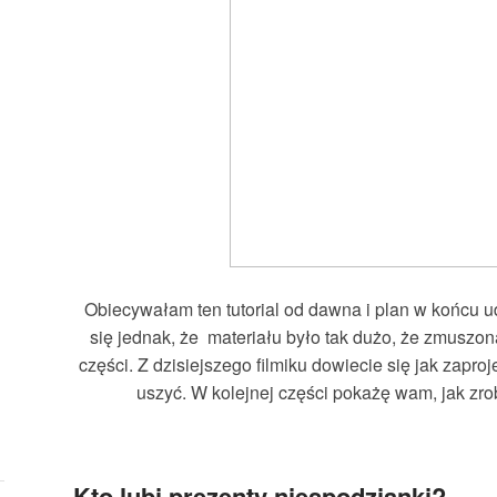
Obiecywałam ten tutorial od dawna i plan w końcu u
się jednak, że materiału było tak dużo, że zmuszo
części. Z dzisiejszego filmiku dowiecie się jak zaproj
uszyć. W kolejnej części pokażę wam, jak zro
Kto lubi prezenty niespodzianki?