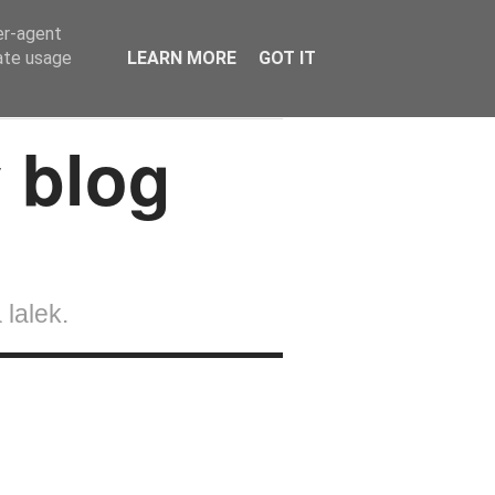
er-agent
rate usage
LEARN MORE
GOT IT
lalek
Strefa Czytelnika
Kontakt
 lalek.