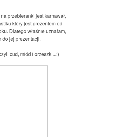
a przebieranki jest karnawał,
stiku który jest prezentem od
oku. Dlatego właśnie uznałam,
do jej prezentacji.
li cud, miód i orzeszki...:)