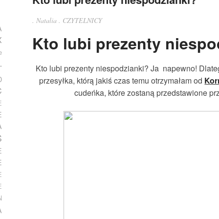
.
Natalia
.
CZYTELNICY
A
Kto lubi prezenty niespo
X
e
L
Kto lubi prezenty niespodzianki? Ja napewno! Dlate
D
przesyłka, którą jakiś czas temu otrzymałam od
Korn
C
cudeńka, które zostaną przedstawione prze
E
E
A
S
E
E
E
E
N
A