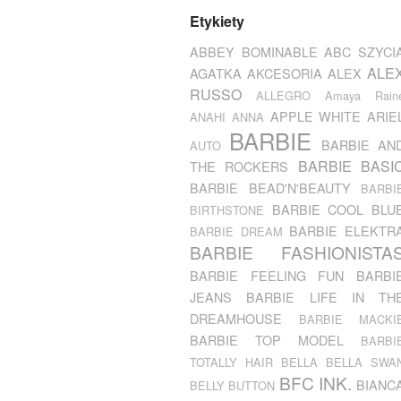
Etykiety
ABBEY BOMINABLE
ABC SZYCI
ALE
AGATKA
AKCESORIA
ALEX
RUSSO
ALLEGRO
Amaya Rain
APPLE WHITE
ARIE
ANAHI
ANNA
BARBIE
BARBIE AN
AUTO
BARBIE BASI
THE ROCKERS
BARBIE BEAD'N'BEAUTY
BARBI
BARBIE COOL BLU
BIRTHSTONE
BARBIE ELEKTR
BARBIE DREAM
BARBIE FASHIONISTA
BARBIE FEELING FUN
BARBI
JEANS
BARBIE LIFE IN TH
DREAMHOUSE
BARBIE MACKI
BARBIE TOP MODEL
BARBI
TOTALLY HAIR
BELLA
BELLA SWA
BFC INK.
BIANC
BELLY BUTTON