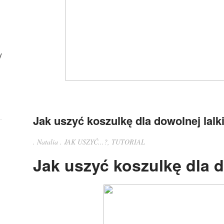
y
Jak uszyć koszulkę dla dowolnej lalk
.
Natalia
.
JAK USZYĆ...?
,
TUTORIAL
Jak uszyć koszulkę dla d