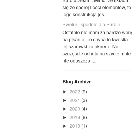
BarbieDream . Mimo, że składa
się ze sporej ilości elementów, to
jego konstrukcja jes...
Sweter i spodnie dla Barbie
Ostatnio nie mam za bardzo wen
na pisanie. To chyba to kwestia
tej szarówki za oknem. Na
szczęście ochota na szycie mnie
nie opuszcza -...
Blog Archive
2022
(9)
►
2021
(3)
►
2020
(4)
►
2019
(8)
►
2018
(1)
►