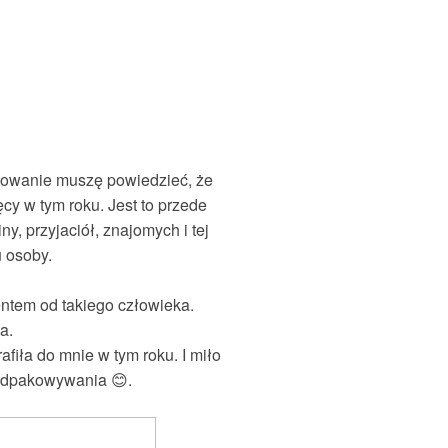
dowanie muszę powiedzieć, że
cy w tym roku. Jest to przede
ny, przyjaciół, znajomych i tej
u osoby.
zentem od takiego człowieka.
a.
fiła do mnie w tym roku. I miło
 odpakowywania 😊.