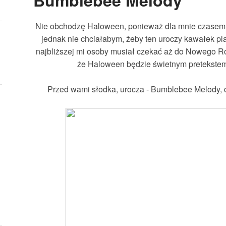
Bumblebee Melody
Nie obchodzę Haloween, ponieważ dla mnie czasem n
jednak nie chciałabym, żeby ten uroczy kawałek pla
najbliższej mi osoby musiał czekać aż do Nowego R
że Haloween będzie świetnym pretekstem 
Przed wami słodka, urocza - Bumblebee Melody, czy