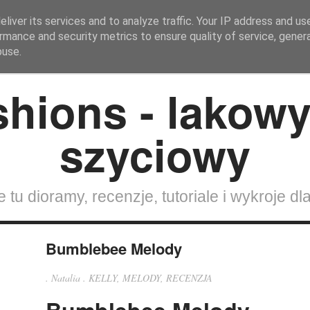
liver its services and to analyze traffic. Your IP address and us
rmance and security metrics to ensure quality of service, gene
Strona Główna
SZYCIE DLA LALEK
Lalki
Wokół 
buse.
 tu dioramy, recenzje, tutoriale i wykroje dla
Bumblebee Melody
.
Natalia
.
KELLY
,
MELODY
,
RECENZJA