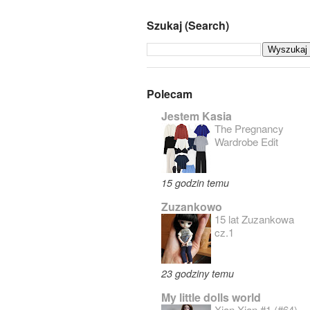
Szukaj (Search)
Polecam
Jestem Kasia
The Pregnancy
Wardrobe Edit
15 godzin temu
Zuzankowo
15 lat Zuzankowa
cz.1
23 godziny temu
My little dolls world
Xian Xian #1 (#64)