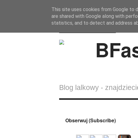
This site uses cookies from Google to de
are shared with Google along with perfo
BFashions
statistics, and to detect and address a
Blog lalkowy - znajdziecie
Obserwuj (Subscribe)