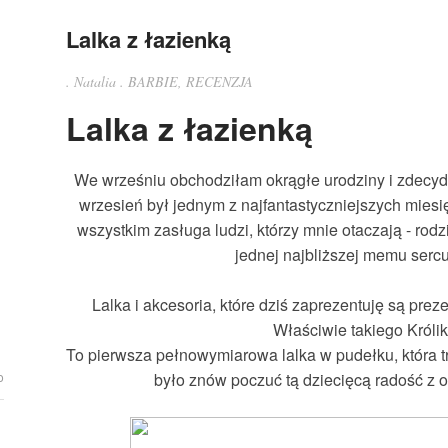
Lalka z łazienką
.
Natalia
.
BARBIE
,
RECENZJA
Lalka z łazienką
We wrześniu obchodziłam okrągłe urodziny i zdecy
wrzesień był jednym z najfantastyczniejszych miesię
wszystkim zasługa ludzi, którzy mnie otaczają - rodzi
jednej najbliższej memu serc
Lalka i akcesoria, które dziś zaprezentuję są pre
Właściwie takiego Królik
To pierwsza pełnowymiarowa lalka w pudełku, która tra
było znów poczuć tą dziecięcą radość z
o