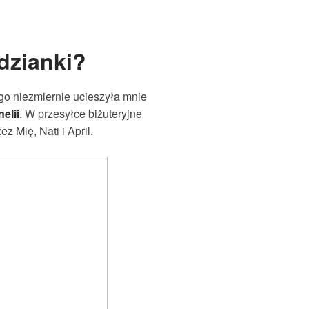
dzianki?
go niezmiernie ucieszyła mnie
elii
. W przesyłce biżuteryjne
z Mię, Nati i April.