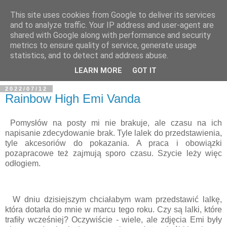
This site uses cookies from Google to deliver its services
and to analyze traffic. Your IP address and user-agent are
shared with Google along with performance and security
metrics to ensure quality of service, generate usage
BFashions
statistics, and to detect and address abuse.
LEARN MORE
GOT IT
2022/07/12
Rainbow High Emi Vanda
Pomysłów na posty mi nie brakuje, ale czasu na ich
napisanie zdecydowanie brak. Tyle lalek do przedstawienia,
tyle akcesoriów do pokazania. A praca i obowiązki
pozapracowe też zajmują sporo czasu. Szycie leży więc
odłogiem.
W dniu dzisiejszym chciałabym wam przedstawić lalkę,
która dotarła do mnie w marcu tego roku. Czy są lalki, które
trafiły wcześniej? Oczywiście - wiele, ale zdjęcia Emi były