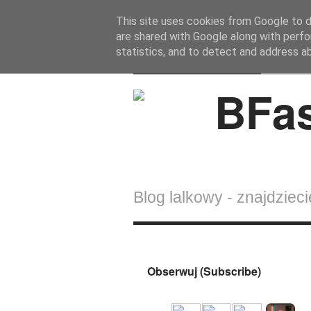
This site uses cookies from Google to de
are shared with Google along with perfo
BFashions
statistics, and to detect and address a
Blog lalkowy - znajdziecie
Obserwuj (Subscribe)