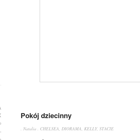
A
Pokój dziecinny
X
e
.
Natalia
.
CHELSEA
,
DIORAMA
,
KELLY
,
STACIE
L