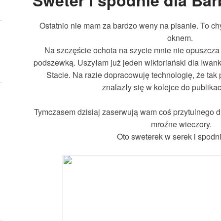
Sweter i spodnie dla Bar
Ostatnio nie mam za bardzo weny na pisanie. To chy
oknem.
Na szczęście ochota na szycie mnie nie opuszcza -
podszewką. Uszyłam już jeden wiktoriański dla Iwanki
Stacie. Na razie dopracowuję technologię, że tak
znalazły się w kolejce do publikac
Tymczasem dzisiaj zaserwują wam coś przytulnego d
mroźne wieczory.
Oto sweterek w serek i spodni