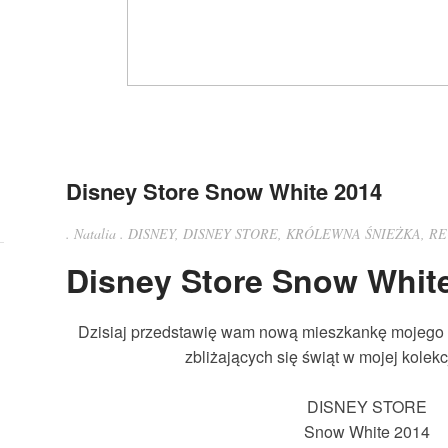
Disney Store Snow White 2014
.
Natalia
.
DISNEY
,
DISNEY STORE
,
KRÓLEWNA ŚNIEŻKA
,
RE
Disney Store Snow Whit
Dzisiaj przedstawię wam nową mieszkankę mojego l
zbliżających się świąt w mojej kolekcj
DISNEY STORE
Snow White 2014