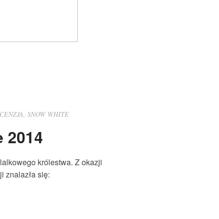
CENZJA
,
SNOW WHITE
e 2014
alkowego królestwa. Z okazji
i znalazła się: