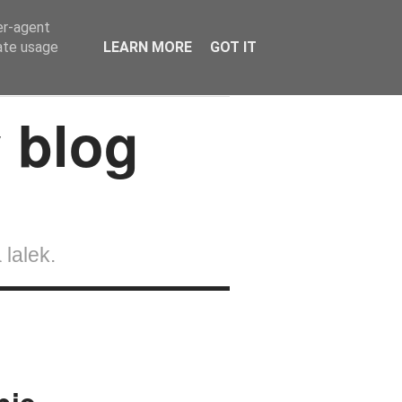
er-agent
rate usage
LEARN MORE
GOT IT
lalek
Strefa Czytelnika
Kontakt
 lalek.