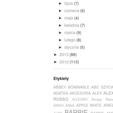
lipca
(7)
►
czerwca
(6)
►
maja
(4)
►
kwietnia
(7)
►
marca
(9)
►
lutego
(8)
►
stycznia
(5)
►
2013
(88)
►
2012
(113)
►
Etykiety
ABBEY BOMINABLE
ABC SZYCI
ALE
AGATKA
AKCESORIA
ALEX
RUSSO
ALLEGRO
Amaya Rain
APPLE WHITE
ARIE
ANAHI
ANNA
BARBIE