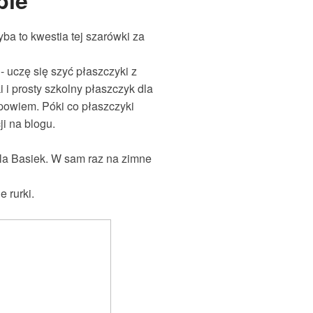
bie
ba to kwestia tej szarówki za
 uczę się szyć płaszczyki z
 i prosty szkolny płaszczyk dla
 powiem. Póki co płaszczyki
ji na blogu.
la Basiek. W sam raz na zimne
e rurki.