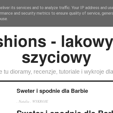
liver its services and to analyze traffic. Your IP address and us
rmance and security metrics to ensure quality of service, gene
Strona Główna
SZYCIE DLA LALEK
Lalki
Wokół 
buse.
 tu dioramy, recenzje, tutoriale i wykroje dla
Sweter i spodnie dla Barbie
.
Natalia
.
WYKROJE