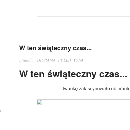
W ten świąteczny czas...
.
Natalia
.
DIORAMA
,
PULLIP YONA
W ten świąteczny czas...
Iwankę zafascynowało ubieranie 
o