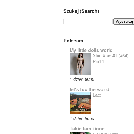
Szukaj (Search)
Polecam
My little dolls world
Xian Xian #1 (#64)
Part 1
1 dzień temu
let's fox the world
Lato
1 dzień temu
Takie tam i inne
Fleur by Otto