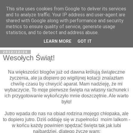
This site uses cookies from Google to deliver its services
and to analyze traffic. Your IP address and user-agent are
shared with Google along with performance and security
metrics to ensure quality of service, generate usage
BFashions
statistics, and to detect and address abuse.
LEARN MORE
GOT IT
2012/12/24
Wesołych Świąt!
Na większości blogów już od dawna królują świąteczne
życzenia, ale ja dopiero po wigilijnej kolacji znalazłam
chwilę czasu by chwycić aparat. Mam nadzieję, że mi
wybaczycie. To moje pierwsze święta na własny rachunek i
ich przygotowanie wykończyło mnie doszczętnie. Ale warto
było!
Jutro wpada do nas na obiad rodzina mojego chłopaka, ale
to dopiero jutro. Dziś oddaję się w zupełności moim lalkom -
w końcu każdy powinien spędzać święta tak jak lubi
najbardziej, dlatego życzę wam: