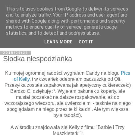
This site uses cookies from Google to deliver its services
and to analyze traffic. Your IP address and user-agent are
shared with Google along with performance and security
metrics to ensure quality of service, generate usage
BFashions
statistics, and to detect and address abuse.
LEARN MORE
GOT IT
2015/04/26
Słodka niespodzianka
Ku mojej ogromnej radości wygrałam Candy na blogu
Pics
of Kelly
, i w czwartek odebrałam paczuszkę od Oli.
Przesyłka została zapakowana jak apetyczny cukiereczek:)
Bardzo Ci dziękuję :*. Wyjęłam pakunek z koperty, ale
musiał poczekać na dalsze rozpakowanie, aż do
wczorajszego wieczoru, ale uwierzcie mi - tęsknie na niego
spoglądałam na niego przez te kilka dni. Ale tym większa
była radość:).
A w środku znajdowała się Kelly z filmu "Barbie i Trzy
Muszkieterki":