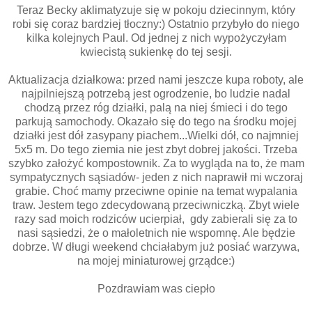
Teraz Becky aklimatyzuje się w pokoju dziecinnym, który
robi się coraz bardziej tłoczny:) Ostatnio przybyło do niego
kilka kolejnych Paul. Od jednej z nich wypożyczyłam
kwiecistą sukienkę do tej sesji.
Aktualizacja działkowa: przed nami jeszcze kupa roboty, ale
najpilniejszą potrzebą jest ogrodzenie, bo ludzie nadal
chodzą przez róg działki, palą na niej śmieci i do tego
parkują samochody. Okazało się do tego na środku mojej
działki jest dół zasypany piachem...Wielki dół, co najmniej
5x5 m. Do tego ziemia nie jest zbyt dobrej jakości. Trzeba
szybko założyć kompostownik. Za to wygląda na to, że mam
sympatycznych sąsiadów- jeden z nich naprawił mi wczoraj
grabie. Choć mamy przeciwne opinie na temat wypalania
traw. Jestem tego zdecydowaną przeciwniczką. Zbyt wiele
razy sad moich rodziców ucierpiał, gdy zabierali się za to
nasi sąsiedzi, że o małoletnich nie wspomnę. Ale będzie
dobrze. W długi weekend chciałabym już posiać warzywa,
na mojej miniaturowej grządce:)
Pozdrawiam was ciepło