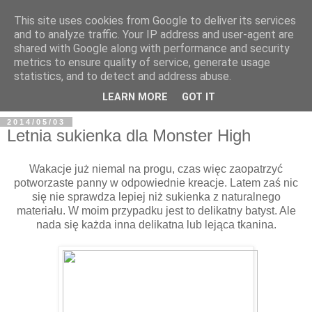
This site uses cookies from Google to deliver its services
and to analyze traffic. Your IP address and user-agent are
shared with Google along with performance and security
metrics to ensure quality of service, generate usage
BFashions
statistics, and to detect and address abuse.
LEARN MORE
GOT IT
2014/05/03
Letnia sukienka dla Monster High
Wakacje już niemal na progu, czas więc zaopatrzyć
potworzaste panny w odpowiednie kreacje. Latem zaś nic
się nie sprawdza lepiej niż sukienka z naturalnego
materiału. W moim przypadku jest to delikatny batyst. Ale
nada się każda inna delikatna lub lejąca tkanina.