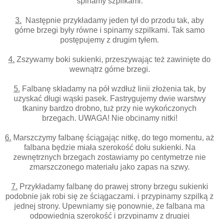
spinamy szpilkami.
3.
Następnie przykładamy jeden tył do przodu tak, aby
górne brzegi były równe i spinamy szpilkami. Tak samo
postępujemy z drugim tyłem.
4.
Zszywamy boki sukienki, przeszywając też zawinięte do
wewnątrz górne brzegi.
5.
Falbanę składamy na pół wzdłuż linii złożenia tak, by
uzyskać długi wąski pasek. Fastrygujemy dwie warstwy
tkaniny bardzo drobno, tuż przy nie wykończonych
brzegach. UWAGA! Nie obcinamy nitki!
6.
Marszczymy falbanę ściągając nitkę, do tego momentu, aż
falbana będzie miała szerokość dołu sukienki. Na
zewnętrznych brzegach zostawiamy po centymetrze nie
zmarszczonego materiału jako zapas na szwy.
7.
Przykładamy falbanę do prawej strony brzegu sukienki
podobnie jak robi się ze ściągaczami. i przypinamy szpilką z
jednej strony. Upewniamy się ponownie, że falbana ma
odpowiednią szerokość i przypinamy z drugiej