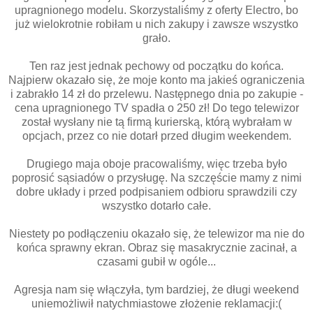
upragnionego modelu. Skorzystaliśmy z oferty Electro, bo
już wielokrotnie robiłam u nich zakupy i zawsze wszystko
grało.
Ten raz jest jednak pechowy od początku do końca.
Najpierw okazało się, że moje konto ma jakieś ograniczenia
i zabrakło 14 zł do przelewu. Następnego dnia po zakupie -
cena upragnionego TV spadła o 250 zł! Do tego telewizor
został wysłany nie tą firmą kurierską, którą wybrałam w
opcjach, przez co nie dotarł przed długim weekendem.
Drugiego maja oboje pracowaliśmy, więc trzeba było
poprosić sąsiadów o przysługę. Na szczęście mamy z nimi
dobre układy i przed podpisaniem odbioru sprawdzili czy
wszystko dotarło całe.
Niestety po podłączeniu okazało się, że telewizor ma nie do
końca sprawny ekran. Obraz się masakrycznie zacinał, a
czasami gubił w ogóle...
Agresja nam się włączyła, tym bardziej, że długi weekend
uniemożliwił natychmiastowe złożenie reklamacji:(