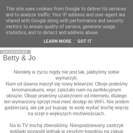
This site uses cookies from Google to deliver its services
and to analyze traffic. Your IP address and user-agent are
shared with Google along with performance and security
metrics to ensure quality of service, generate usage
BFashions
statistics, and to detect and address abuse.
LEARN MORE
GOT IT
2013/05/05
Betty & Jo
Niestety w życiu nigdy nie jest tak, jakbyśmy sobie
wymarzyli.
Nam od dawna marzył się nowy telewizor. Oboje jesteśmy
kinomaniakami, więc zależało nam na perfekcyjnym
obrazie. Oboje jesteśmy uzależnieni od internetu, dlatego
ten wymarzony sprzęt miał mieć dostęp do WiFi. Nie jestem
gadżeciarą, ale jak już kupuję to wolę wydać trochę więcej
na srzęt o większych możlwiościach.
Na to TV trochę zbieraliśmy. Niespodziewany zastrzyk
gotówki pozwolił jednak w zeszłym tygodniu na zakup