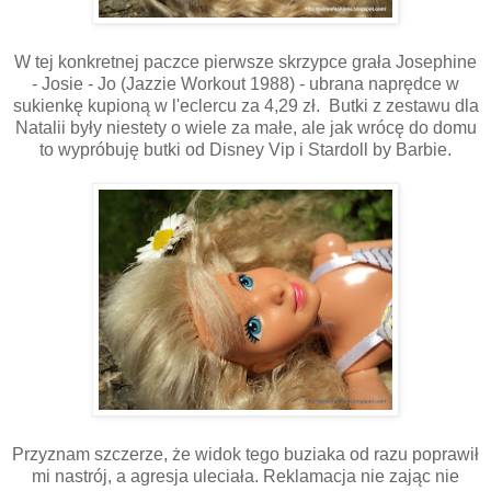
W tej konkretnej paczce pierwsze skrzypce grała Josephine
- Josie - Jo (Jazzie Workout 1988) - ubrana naprędce w
sukienkę kupioną w l'eclercu za 4,29 zł. Butki z zestawu dla
Natalii były niestety o wiele za małe, ale jak wrócę do domu
to wypróbuję butki od Disney Vip i Stardoll by Barbie.
Przyznam szczerze, że widok tego buziaka od razu poprawił
mi nastrój, a agresja uleciała. Reklamacja nie zając nie