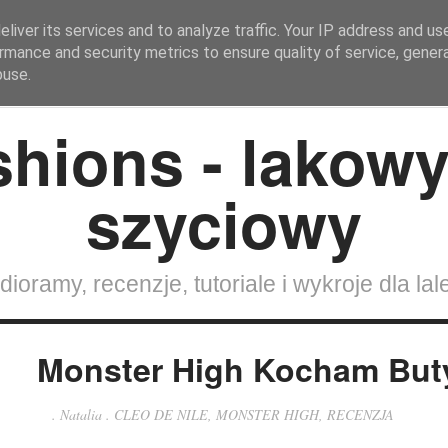
liver its services and to analyze traffic. Your IP address and us
rmance and security metrics to ensure quality of service, gene
Strona Główna
SZYCIE DLA LALEK
Lalki
buse.
dioramy, recenzje, tutoriale i wykroje dla lal
Monster High Kocham Buty
.
Natalia
.
CLEO DE NILE
,
MONSTER HIGH
,
RECENZJA