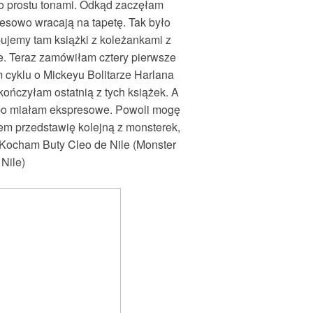
po prostu tonami. Odkąd zaczęłam
kresowo wracają na tapetę. Tak było
ujemy tam książki z koleżankami z
e. Teraz zamówiłam cztery pierwsze
m cyklu o Mickeyu Bolitarze Harlana
ończyłam ostatnią z tych książek. A
mpo miałam ekspresowe. Powoli mogę
sem przedstawię kolejną z monsterek,
h Kocham Buty Cleo de Nile (Monster
Nile)