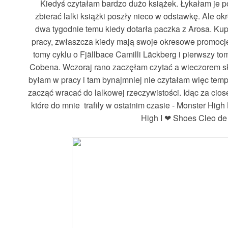
Kiedyś czytałam bardzo dużo książek. Łykałam je 
zbierać lalki książki poszły nieco w odstawkę. Ale o
dwa tygodnie temu kiedy dotarła paczka z Arosa. Kup
pracy, zwłaszcza kiedy mają swoje okresowe promocj
tomy cyklu o Fjällbace Camilli Läckberg i pierwszy to
Cobena. Wczoraj rano zaczęłam czytać a wieczorem sk
byłam w pracy i tam bynajmniej nie czytałam więc te
zacząć wracać do lalkowej rzeczywistości. Idąc za cio
które do mnie trafiły w ostatnim czasie - Monster Hig
High I ❤ Shoes Cleo de 