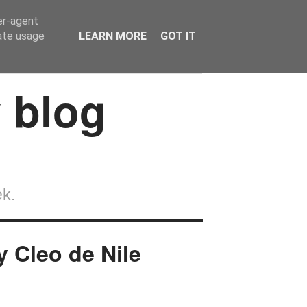
er-agent
rate usage
LEARN MORE
GOT IT
Wokół lalek
Strefa Czytelnika
Kontakt
ek.
 Cleo de Nile