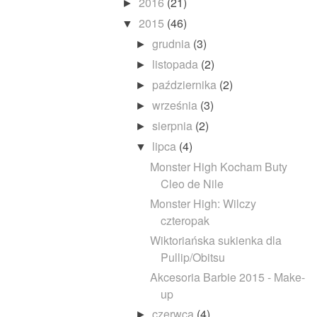
2016
(21)
►
2015
(46)
▼
grudnia
(3)
►
listopada
(2)
►
października
(2)
►
września
(3)
►
sierpnia
(2)
►
lipca
(4)
▼
Monster High Kocham Buty
Cleo de Nile
Monster High: Wilczy
czteropak
Wiktoriańska sukienka dla
Pullip/Obitsu
Akcesoria Barbie 2015 - Make-
up
czerwca
(4)
►