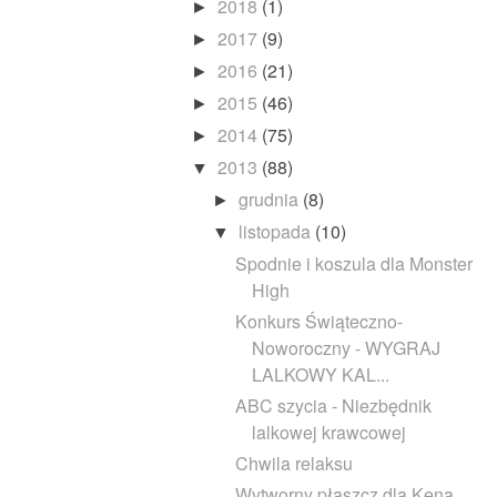
2018
(1)
►
2017
(9)
►
2016
(21)
►
2015
(46)
►
2014
(75)
►
2013
(88)
▼
grudnia
(8)
►
listopada
(10)
▼
Spodnie i koszula dla Monster
High
Konkurs Świąteczno-
Noworoczny - WYGRAJ
LALKOWY KAL...
ABC szycia - Niezbędnik
lalkowej krawcowej
Chwila relaksu
Wytworny płaszcz dla Kena