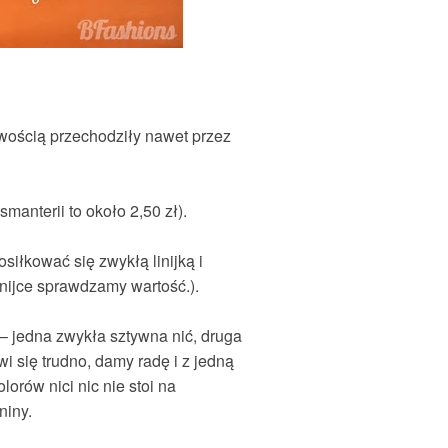
twością przechodziły nawet przez
manterii to około 2,50 zł).
siłkować się zwykłą linijką i
inijce sprawdzamy wartość.).
 – jedna zwykła sztywna nić, druga
wi się trudno, damy radę i z jedną
lorów nici nic nie stoi na
niny.