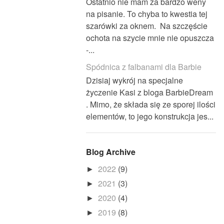
Ostatnio nie mam za bardzo weny
na pisanie. To chyba to kwestia tej
szarówki za oknem. Na szczęście
ochota na szycie mnie nie opuszcza
-...
Spódnica z falbanami dla Barbie
Dzisiaj wykrój na specjalne
życzenie Kasi z bloga BarbieDream
. Mimo, że składa się ze sporej ilości
elementów, to jego konstrukcja jes...
Blog Archive
2022
(9)
►
2021
(3)
►
2020
(4)
►
2019
(8)
►