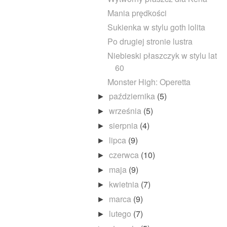
Mania prędkości
Sukienka w stylu goth lolita
Po drugiej stronie lustra
Niebieski płaszczyk w stylu lat
60
Monster High: Operetta
października
(5)
►
września
(5)
►
sierpnia
(4)
►
lipca
(9)
►
czerwca
(10)
►
maja
(9)
►
kwietnia
(7)
►
marca
(9)
►
lutego
(7)
►