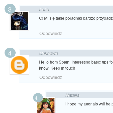
LuLu
O! Mi się takie poradniki bardzo przydad
Odpowiedz
Unknown
Hello from Spain: Interesting basic tips for
know. Keep in touch
Odpowiedz
Natalia
I hope my tutorials will hel