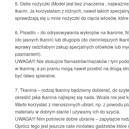
5. Ostre nożyczki
(Model jest bez znaczenia , najważniej
tkanin. Ja korzystałam z różnych, nawet takich specjalny
sprawdzają się u mnie nożyczki do cięcia włosów, które 
6. Pisadło
– do odrysowywania wykrojów na tkaninie. N
(do jasnych tkanin) lub długopis (do ciemniejszych tkan
wprawy radziłabym zakup specjalnych ołówków lub myd
pasmanterii).
UWAGA!!!
Nie stosujcie flamastrów/mazaków i tym podo
w tkaninę, a po praniu mogą nawet przebić na drugą st
być łatwo spieralne.
7. Tkanina
– rodzaj tkaniny będziemy dobierać, do szyt
określić jaka tkanina najlepiej się nada. Wcale nie jes
Warto korzystać z nienoszonych ubrań, np. z powodu p
materiału w dobrym stanie i używamy ich do szycia.
UWAGA!!!
Nim potniecie dobre ubranie – zapytajcie rod
Oprócz tego jest jeszcze całe mnóstwo gadżetów które