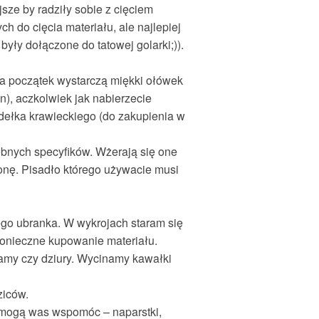
sze by radziły sobie z cięciem
ch do cięcia materiału, ale najlepiej
były dołączone do tatowej golarki;)).
a początek wystarczą miękki ołówek
in), aczkolwiek jak nabierzecie
ełka krawieckiego (do zakupienia w
bnych specyfików. Wżerają się one
ronę. Pisadło którego używacie musi
ego ubranka. W wykrojach staram się
t konieczne kupowanie materiału.
lamy czy dziury. Wycinamy kawałki
ziców.
 mogą was wspomóc – naparstki,