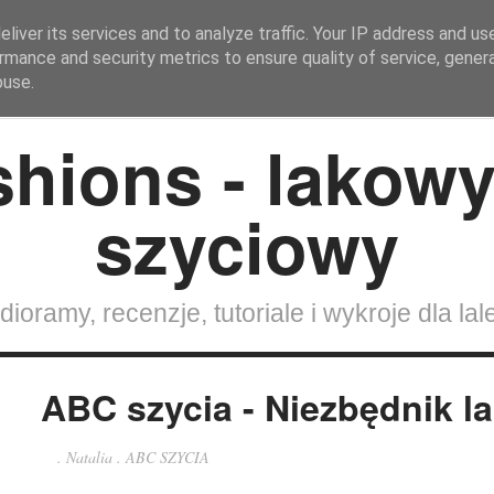
liver its services and to analyze traffic. Your IP address and us
rmance and security metrics to ensure quality of service, gene
Strona Główna
SZYCIE DLA LALEK
Lalki
buse.
dioramy, recenzje, tutoriale i wykroje dla lal
ABC szycia - Niezbędnik l
.
Natalia
.
ABC SZYCIA