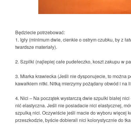
Będziecie potrzebować:
1. Igły
(minimum dwie, cienkie o ostrym czubku, by z ła
twardsze materiały).
2. Szpilki
(najlepiej całe pudełeczko, koszt zakupu w pas
3. Miarka krawiecka
(Jeśli nie dysponujecie, to można po
kawałkiem nitki. Nitką mierzymy pożądany obwód i na l
4. Nici
– Na początek wystarczą dwie szpulki białej nici
nić elastyczna. Jeśli nie posiadacie nici elastycznej, mó
szpulką nici. Oczywiście jeśli macie do wyboru więcej ko
przeszkodzie, byście dobierali nici kolorystycznie do tka