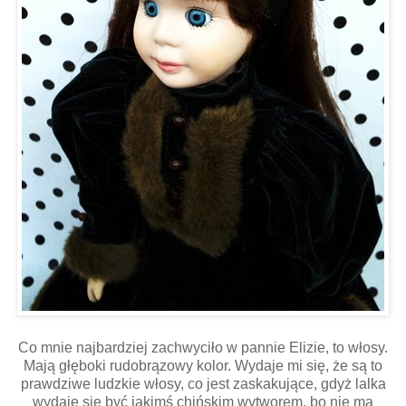
Co mnie najbardziej zachwyciło w pannie Elizie, to włosy.
Mają głęboki rudobrązowy kolor. Wydaje mi się, że są to
prawdziwe ludzkie włosy, co jest zaskakujące, gdyż lalka
wydaje się być jakimś chińskim wytworem, bo nie ma