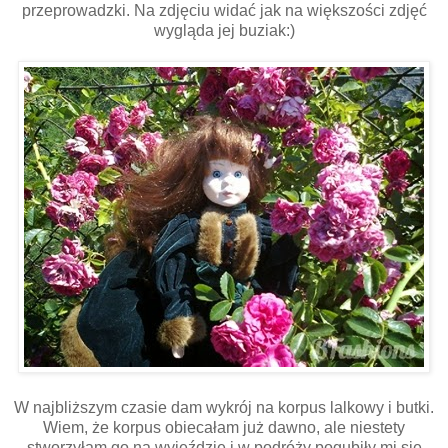
przeprowadzki. Na zdjęciu widać jak na większości zdjęć
wygląda jej buziak:)
W najbliższym czasie dam wykrój na korpus lalkowy i butki.
Wiem, że korpus obiecałam już dawno, ale niestety
stworzyłam go na wyjeździe i w podróży pogubiły mi się