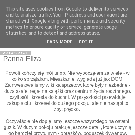
This site uses cookies from Google to deliver its services
and to analyze traffic. Your IP address and user-agent are
shared with Google along with performance and security
metrics to ensure quality of service, generate usage
BFashions
statistics, and to detect and address abuse.
LEARN MORE
GOT IT
2013/08/31
Panna Eliza
Powoli kończy się mój urlop. Nie wypoczęłam za wiele - w
kółko sprzątałam. Mieszkanie wygląda już jak DOM.
Zainwestowaliśmy w kilka sprzętów, które były niezbędne -
dużą szafę, regał na książki oraz centrum życia rodzinnego,
czyli stół i krzesła do kuchni. W przyszłości przewiduję
zakup stołu i krzeseł do dużego pokoju, ale nie nastąpi to
zbyt prędko.
Oczywiście nie dopięliśmy jeszcze wszystkiego na ostatni
guzik. W dużym pokoju brakuje jeszcze detali, które uczynią
go bardziej przytulnym - obrazków, poduszek dywanów.