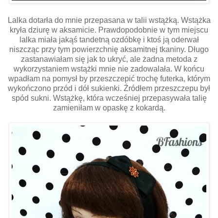
Lalka dotarła do mnie przepasana w talii wstążką. Wstążka
kryła dziurę w aksamicie. Prawdopodobnie w tym miejscu
lalka miała jakąś tandetną ozdóbkę i ktoś ją oderwał
niszcząc przy tym powierzchnię aksamitnej tkaniny. Długo
zastanawiałam się jak to ukryć, ale żadna metoda z
wykorzystaniem wstążki mnie nie zadowalała. W końcu
wpadłam na pomysł by przeszczepić trochę futerka, którym
wykończono przód i dół sukienki. Źródłem przeszczepu był
spód sukni. Wstążkę, która wcześniej przepasywała talię
zamieniłam w opaskę z kokardą.