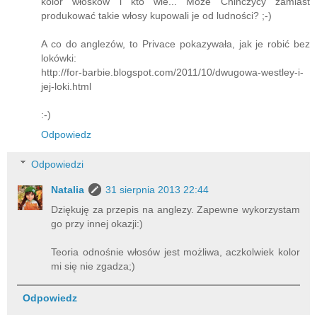
kolor włosków i kto wie... Może Chińczycy zamiast
produkować takie włosy kupowali je od ludności? ;-)
A co do anglezów, to Privace pokazywała, jak je robić bez
lokówki:
http://for-barbie.blogspot.com/2011/10/dwugowa-westley-i-
jej-loki.html
:-)
Odpowiedz
Odpowiedzi
Natalia
31 sierpnia 2013 22:44
Dziękuję za przepis na anglezy. Zapewne wykorzystam
go przy innej okazji:)
Teoria odnośnie włosów jest możliwa, aczkolwiek kolor
mi się nie zgadza;)
Odpowiedz