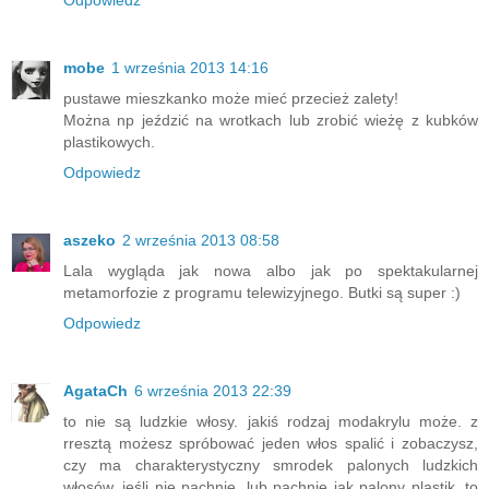
Odpowiedz
mobe
1 września 2013 14:16
pustawe mieszkanko może mieć przecież zalety!
Można np jeździć na wrotkach lub zrobić wieżę z kubków
plastikowych.
Odpowiedz
aszeko
2 września 2013 08:58
Lala wygląda jak nowa albo jak po spektakularnej
metamorfozie z programu telewizyjnego. Butki są super :)
Odpowiedz
AgataCh
6 września 2013 22:39
to nie są ludzkie włosy. jakiś rodzaj modakrylu może. z
rresztą możesz spróbować jeden włos spalić i zobaczysz,
czy ma charakterystyczny smrodek palonych ludzkich
włosów. jeśli nie pachnie, lub pachnie jak palony plastik, to