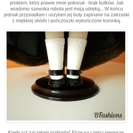
problem, który prawie mnie pokonał - brak butków. Jak
wiadomo szewska robota jest moją udręką... W końcu
jednak przysiadłam i uszyłam jej buty zapinane na zatrzaski
z miękkiej skórki i pończoszki wykończone koronką.
Kiedy już zaczęłam rozkładać Elizę na części pierwsze,