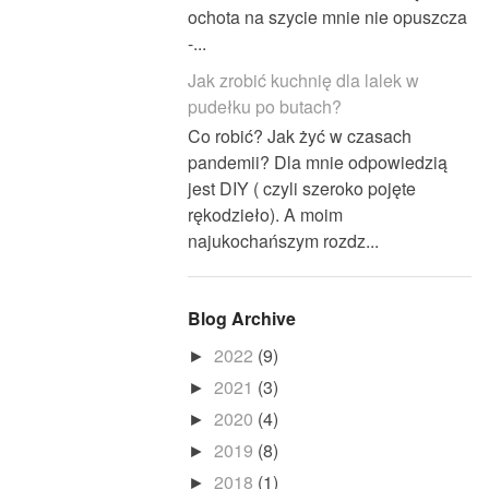
ochota na szycie mnie nie opuszcza
-...
Jak zrobić kuchnię dla lalek w
pudełku po butach?
Co robić? Jak żyć w czasach
pandemii? Dla mnie odpowiedzią
jest DIY ( czyli szeroko pojęte
rękodzieło). A moim
najukochańszym rozdz...
Blog Archive
2022
(9)
►
2021
(3)
►
2020
(4)
►
2019
(8)
►
2018
(1)
►