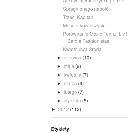
Alex w tajemniczym ogrodzie
Spragnionego napoić
Trzeci Kapitan
Monsterkowe szycie
Porównanie Moxie Teenz, Liv i
Barbie Fashionistas
Kwietniowa Środa
czerwca
(10)
►
maja
(9)
►
kwietnia
(7)
►
marca
(9)
►
lutego
(7)
►
stycznia
(5)
►
2012
(113)
►
Etykiety