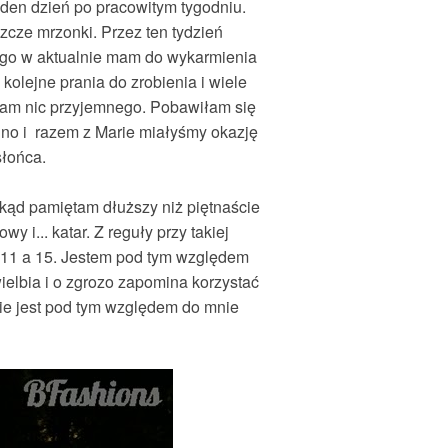
eden dzień po pracowitym tygodniu.
czcze mrzonki. Przez ten tydzień
ego w aktualnie mam do wykarmienia
kolejne prania do zrobienia i wiele
iłam nic przyjemnego. Pobawiłam się
) no i razem z Marie miałyśmy okazję
słońca.
kąd pamiętam dłuższy niż piętnaście
 i... katar. Z reguły przy takiej
 11 a 15. Jestem pod tym względem
elbia i o zgrozo zapomina korzystać
rie jest pod tym względem do mnie