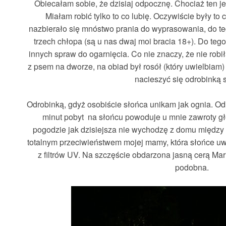
Obiecałam sobie, że dzisiaj odpocznę. Chociaż ten j
Miałam robić tylko to co lubię. Oczywiście były to 
nazbierało się mnóstwo prania do wyprasowania, do t
trzech chłopa (są u nas dwaj moi bracia 18+). Do tego 
innych spraw do ogarnięcia. Co nie znaczy, że nie rob
z psem na dworze, na obiad był rosół (który uwielbiam
nacieszyć się odrobinką 
Odrobinką, gdyż osobiście słońca unikam jak ognia. Od
minut pobyt na słońcu powoduje u mnie zawroty głowy
pogodzie jak dzisiejsza nie wychodzę z domu między
totalnym przeciwieństwem mojej mamy, która słońce uwi
z filtrów UV. Na szczęście obdarzona jasną cerą Ma
podobna.