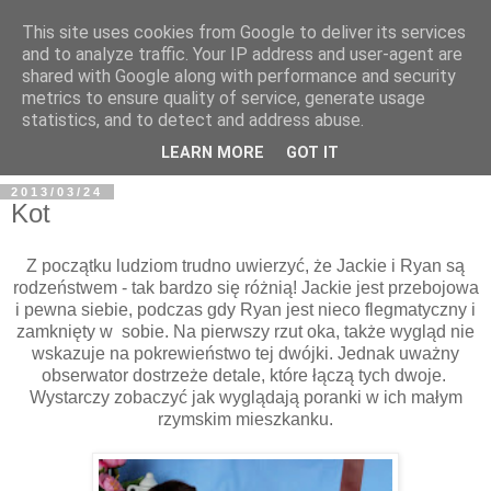
This site uses cookies from Google to deliver its services
and to analyze traffic. Your IP address and user-agent are
shared with Google along with performance and security
metrics to ensure quality of service, generate usage
BFashions
statistics, and to detect and address abuse.
LEARN MORE
GOT IT
2013/03/24
Kot
Z początku ludziom trudno uwierzyć, że Jackie i Ryan są
rodzeństwem - tak bardzo się różnią! Jackie jest przebojowa
i pewna siebie, podczas gdy Ryan jest nieco flegmatyczny i
zamknięty w sobie. Na pierwszy rzut oka, także wygląd nie
wskazuje na pokrewieństwo tej dwójki. Jednak uważny
obserwator dostrzeże detale, które łączą tych dwoje.
Wystarczy zobaczyć jak wyglądają poranki w ich małym
rzymskim mieszkanku.