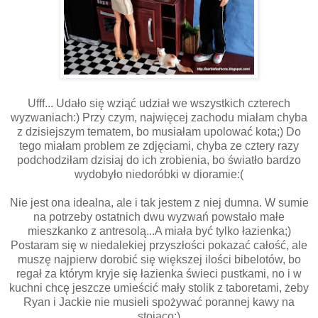
Ufff... Udało się wziąć udział we wszystkich czterech
wyzwaniach:) Przy czym, najwięcej zachodu miałam chyba
z dzisiejszym tematem, bo musiałam upolować kota;) Do
tego miałam problem ze zdjęciami, chyba ze cztery razy
podchodziłam dzisiaj do ich zrobienia, bo światło bardzo
wydobyło niedoróbki w dioramie:(
Nie jest ona idealna, ale i tak jestem z niej dumna. W sumie
na potrzeby ostatnich dwu wyzwań powstało małe
mieszkanko z antresolą...A miała być tylko łazienka;)
Postaram się w niedalekiej przyszłości pokazać całość, ale
muszę najpierw dorobić się większej ilości bibelotów, bo
regał za którym kryje się łazienka świeci pustkami, no i w
kuchni chcę jeszcze umieścić mały stolik z taboretami, żeby
Ryan i Jackie nie musieli spożywać porannej kawy na
stojąco;)